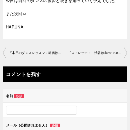
今日は前回のダンスの復習と続きを踊っていく予定でした。
また次回☺
HARUNA
投
「本日のダンスレッスン」新宿教室2019-8-29-no29-1231
「ストレッチ！」渋谷教室2019-9-8-no29-1148
稿
ナ
コメントを残す
ビ
ゲ
名前
必須
ー
シ
ョ
メール（公開されません）
必須
ン