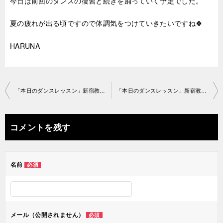
今日は前回のダンスの復習と続きを踊っていく予定でした。
夏の疲れが出る頃ですので体調気をつけていきたいですね🍀
HARUNA
投
「本日のダンスレッスン」新宿教室2019-8-28-no29-1182
「本日のダンスレッスン」新宿教室2019-8-29-no29-1119
稿
ナ
コメントを残す
ビ
ゲ
名前
必須
ー
シ
ョ
メール（公開されません）
必須
ン