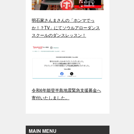
明石家さんまさんの「ホンマでっ
か！？TV」にてソウルアローダンス
スクールのダンスレッスン！
令和6年能登半島地震緊急支援募金へ
寄付いたしました。
MAIN MENU