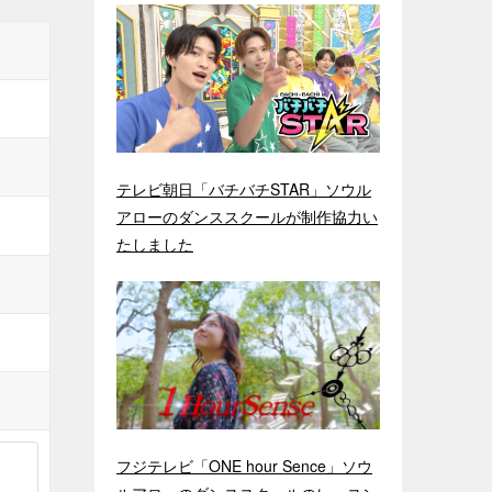
テレビ朝日「バチバチSTAR」ソウル
アローのダンススクールが制作協力い
たしました
フジテレビ「ONE hour Sence」ソウ