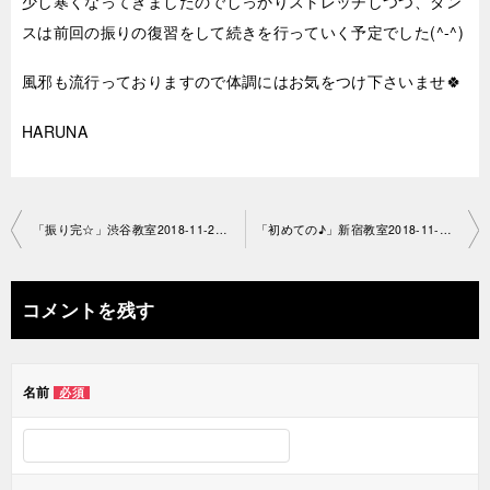
少し寒くなってきましたのでしっかりストレッチしつつ、ダン
スは前回の振りの復習をして続きを行っていく予定でした(^-^)
風邪も流行っておりますので体調にはお気をつけ下さいませ🍀
HARUNA
投
「振り完☆」渋谷教室2018-11-20-no0029-1180
「初めての♪」新宿教室2018-11-21-no0029-1190
稿
ナ
コメントを残す
ビ
ゲ
名前
必須
ー
シ
ョ