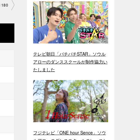
180
テレビ朝日「バチバチSTAR」ソウル
アローのダンススクールが制作協力い
たしました
フジテレビ「ONE hour Sence」ソウ