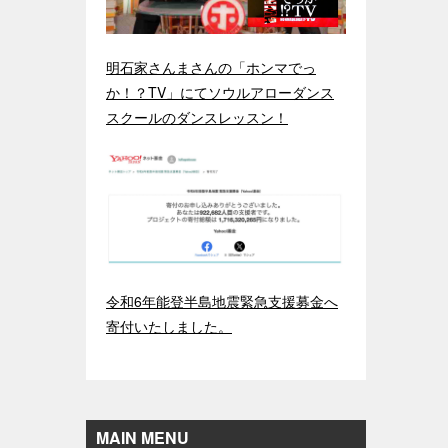
明石家さんまさんの「ホンマでっ
か！？TV」にてソウルアローダンス
スクールのダンスレッスン！
令和6年能登半島地震緊急支援募金へ
寄付いたしました。
MAIN MENU