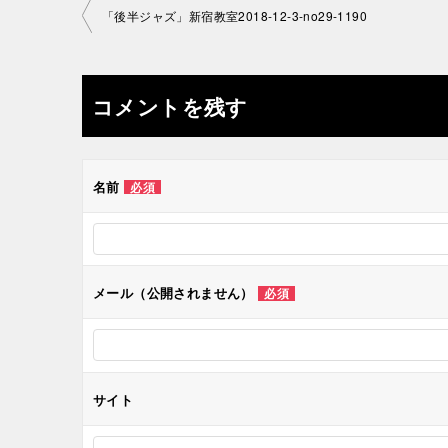
投
「後半ジャズ」新宿教室2018-12-3-no29-1190
稿
ナ
コメントを残す
ビ
ゲ
名前
必須
ー
シ
メール（公開されません）
必須
ョ
ン
サイト