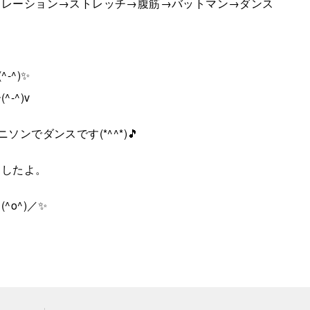
ソレーション→ストレッチ→腹筋→バットマン→ダンス
-^)✨
-^)v
ンでダンスです(*^^*)🎵
ましたよ。
o^)／✨