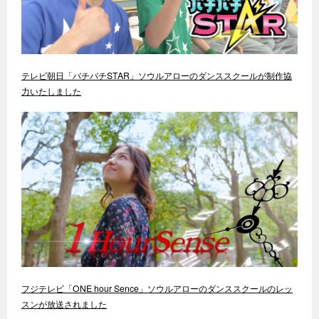
テレビ朝日「バチバチSTAR」ソウルアローのダンススクールが制作協
力いたしました
フジテレビ「ONE hour Sence」ソウルアローのダンススクールのレッ
スンが放送されました