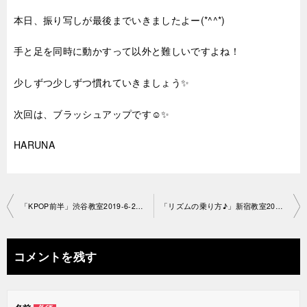
本日、振り写しが最後までいきましたよー(*^^*)
手と足を同時に動かすって以外と難しいですよね！
少しずつ少しずつ慣れていきましょう✨
次回は、ブラッシュアップです☺✨
HARUNA
投
「KPOP前半」渋谷教室2019-6-28-no29-1148
「リズムの乗り方♪」新宿教室2019-6-29-no29-1149
稿
ナ
コメントを残す
ビ
ゲ