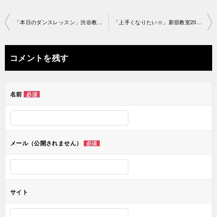
投
「本日のダンスレッスン」渋谷教室2018-11-15-no0029-1148
「上手くなりたい☆」新宿教室2018-11-15-no0029-1132
稿
ナ
コメントを残す
ビ
ゲ
名前
必須
ー
シ
ョ
メール（公開されません）
必須
ン
サイト