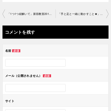
投
「1つ1つ紐解いて」新宿教室2019-1-26-no29-1160
「手と足と一緒に動かすこと★」渋谷教室2019-1-27-no29-1199
稿
ナ
コメントを残す
ビ
ゲ
名前
必須
ー
シ
ョ
メール（公開されません）
必須
ン
サイト