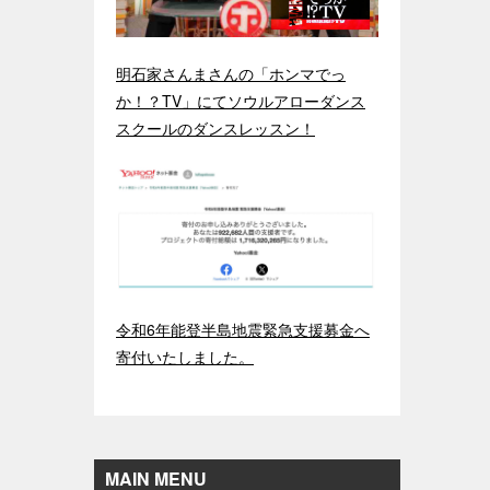
明石家さんまさんの「ホンマでっ
か！？TV」にてソウルアローダンス
スクールのダンスレッスン！
令和6年能登半島地震緊急支援募金へ
寄付いたしました。
MAIN MENU