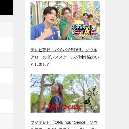
テレビ朝日「バチバチSTAR」ソウル
アローのダンススクールが制作協力い
たしました
フジテレビ「ONE hour Sence」ソウ