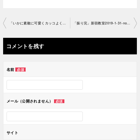
投
「いかに素敵に可愛くカッコよく」新宿教室2019-1-30-no29-1118
「振り完」新宿教室2019-1-31-no29-1180
稿
ナ
コメントを残す
ビ
ゲ
名前
必須
ー
シ
ョ
メール（公開されません）
必須
ン
サイト