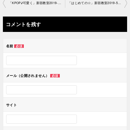
投
「KPOP♪可愛く」新宿教室2019-5-6-no29-1160
「はじめての☆」新宿教室2019-5-9-no29-1231
稿
ナ
コメントを残す
ビ
ゲ
名前
必須
ー
シ
ョ
メール（公開されません）
必須
ン
サイト