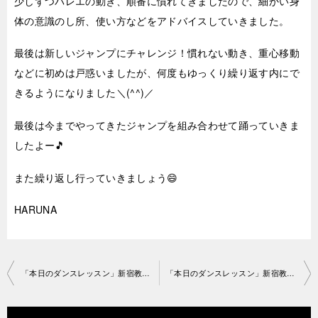
少しずつバレエの動き、順番に慣れてきましたので、細かい身
体の意識のし所、使い方などをアドバイスしていきました。
最後は新しいジャンプにチャレンジ！慣れない動き、重心移動
などに初めは戸惑いましたが、何度もゆっくり繰り返す内にで
きるようになりました＼(^^)／
最後は今までやってきたジャンプを組み合わせて踊っていきま
したよー🎵
また繰り返し行っていきましょう😄
HARUNA
投
「本日のダンスレッスン」新宿教室2019-1-14-no29-1161
「本日のダンスレッスン」新宿教室2019-1-17-no29-1119
稿