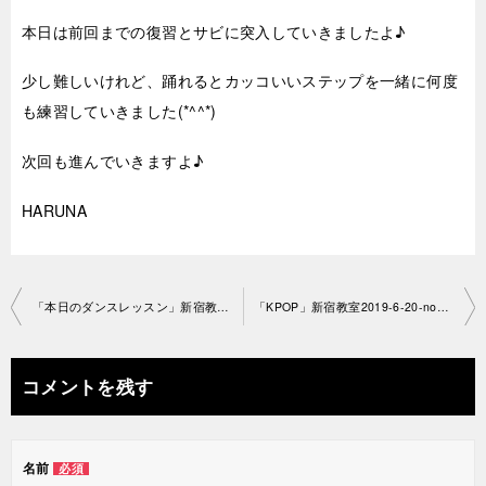
本日は前回までの復習とサビに突入していきましたよ♪
少し難しいけれど、踊れるとカッコいいステップを一緒に何度
も練習していきました(*^^*)
次回も進んでいきますよ♪
HARUNA
投
「本日のダンスレッスン」新宿教室2019-6-17-no29-1186
「KPOP」新宿教室2019-6-20-no29-1160
稿
ナ
コメントを残す
ビ
ゲ
名前
必須
ー