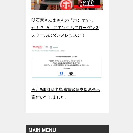
明石家さんまさんの「ホンマでっ
か！？TV」にてソウルアローダンス
スクールのダンスレッスン！
令和6年能登半島地震緊急支援募金へ
寄付いたしました。
MAIN MENU