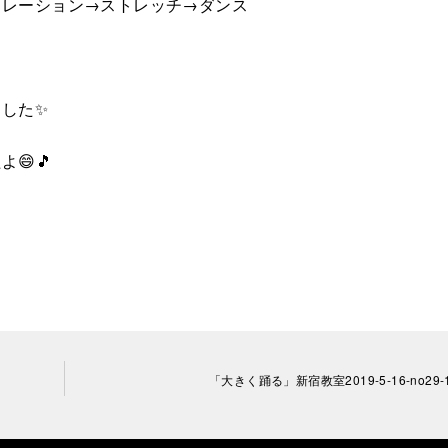
ソレーション→ストレッチ→ダンス
した✨
😄🎵
「大きく踊る」新宿教室2019-5-16-no29-1