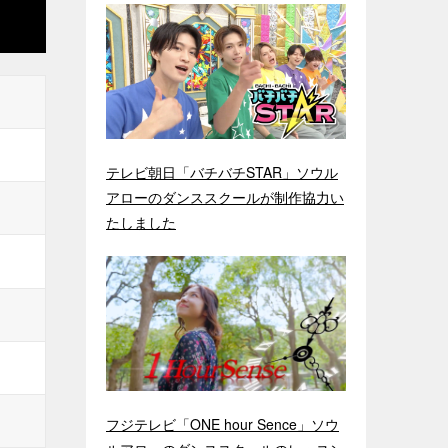
テレビ朝日「バチバチSTAR」ソウル
アローのダンススクールが制作協力い
たしました
フジテレビ「ONE hour Sence」ソウ