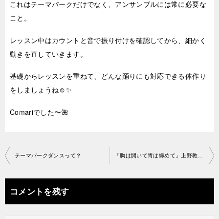
これはテーマパークだけでなく、アンサンブルには常に必要な
こと。
レッスン中はカウントと音で振り付けを確認してから、細かく
動きを直していきます。
基礎からレッスンを重ねて、どんな踊りにも対応できる体作り
をしましょうね☺️✨
Comariでした〜🌺
投
テーマパークダンスって？
「胸は開いて胃は締めて」上野教室2021-04-25-­no0081-­1510
稿
ナ
コメントを残す
ビ