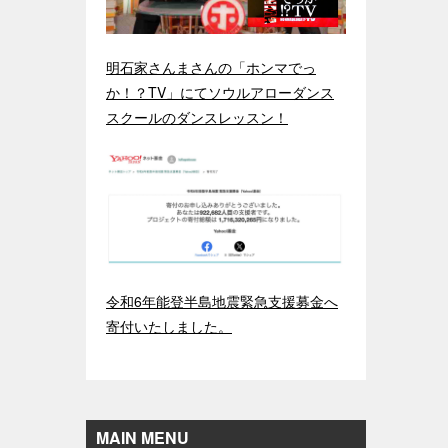
明石家さんまさんの「ホンマでっ
か！？TV」にてソウルアローダンス
スクールのダンスレッスン！
令和6年能登半島地震緊急支援募金へ
寄付いたしました。
MAIN MENU