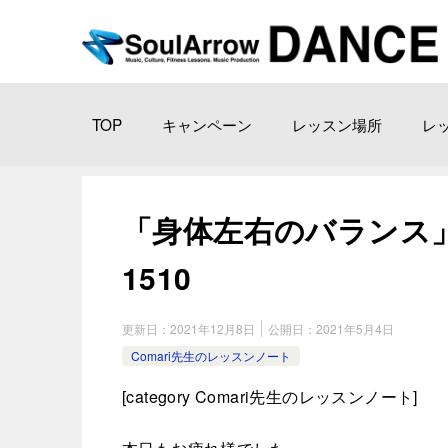
TOP
キャンペーン
レッスン場所
レ
「身体左右のバランス」上野教室
1510
更新日：
2021年12月8日
公開日：
2021年5月4日
Comari先生のレッスンノート
[
category Comari
先生のレッスンノート]