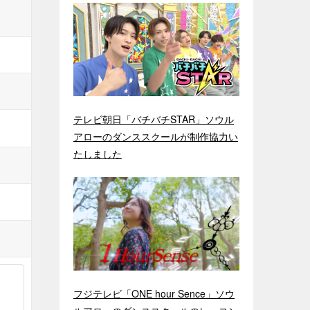
テレビ朝日「バチバチSTAR」ソウル
アローのダンススクールが制作協力い
たしました
フジテレビ「ONE hour Sence」ソウ