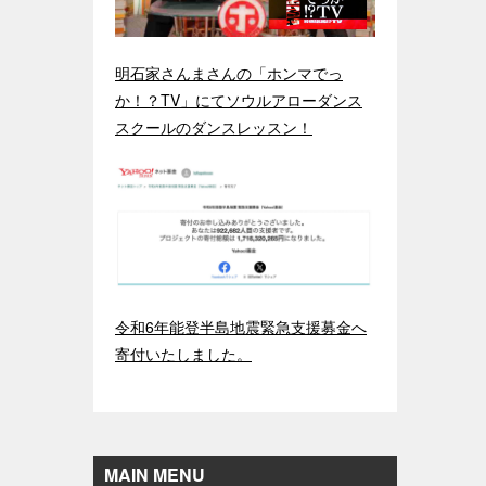
明石家さんまさんの「ホンマでっ
か！？TV」にてソウルアローダンス
スクールのダンスレッスン！
令和6年能登半島地震緊急支援募金へ
寄付いたしました。
MAIN MENU