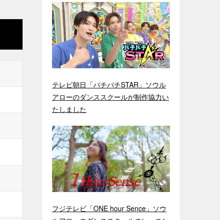
テレビ朝日「バチバチSTAR」ソウル
アローのダンススクールが制作協力い
たしました
フジテレビ「ONE hour Sence」ソウ