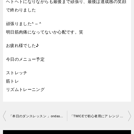
ヘトヘトになりながらも最後まで頑張り、最後は達成感の笑顔
で終わりました
頑張りました^ – ^
明日筋肉痛になってないか心配です。笑
お疲れ様でした♪
今日のメニュー予定
ストレッチ
筋トレ
リズムトレーニング
投
「本日のダンスレッスン 」ondastudio2021-04-8 no 0048 1486
「TWICEで初心者用にア レンジ 完コピレッスン」渋谷 ワークル 2021-04-11 no 0048 1431
稿