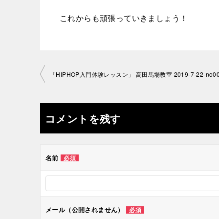
これからも頑張っていきましょう！
投
「HIPHOP入門体験レッスン」 高田馬場教室 2019-7-22-no00
稿
ナ
コメントを残す
ビ
ゲ
名前
必須
ー
シ
メール（公開されません）
必須