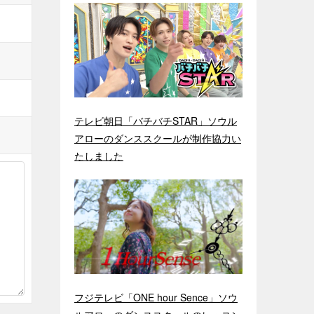
テレビ朝日「バチバチSTAR」ソウル
アローのダンススクールが制作協力い
たしました
フジテレビ「ONE hour Sence」ソウ