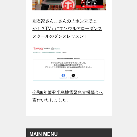
明石家さんまさんの「ホンマでっ
か！？TV」にてソウルアローダンス
スクールのダンスレッスン！
令和6年能登半島地震緊急支援募金へ
寄付いたしました。
MAIN MENU