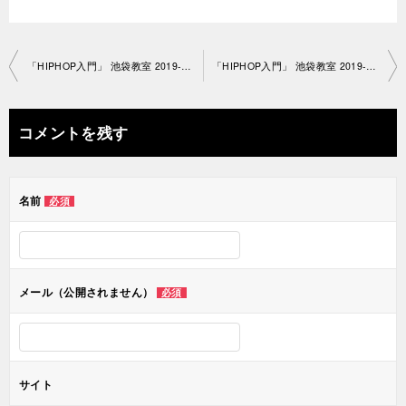
投
「HIPHOP入門」 池袋教室 2019-2-6-no0007-1154
「HIPHOP入門」 池袋教室 2019-3-13-no0007-1154
稿
ナ
コメントを残す
ビ
ゲ
名前
必須
ー
シ
ョ
メール（公開されません）
必須
ン
サイト