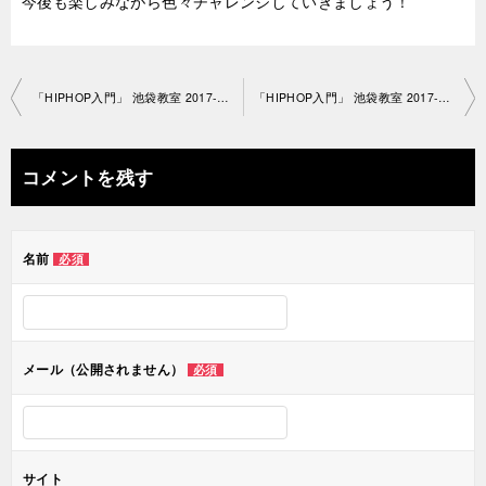
今後も楽しみながら色々チャレンジしていきましょう！
投
「HIPHOP入門」 池袋教室 2017-12-2-no0007-1034
「HIPHOP入門」 池袋教室 2017-12-11-no0007-1058
稿
ナ
コメントを残す
ビ
ゲ
名前
必須
ー
シ
ョ
メール（公開されません）
必須
ン
サイト