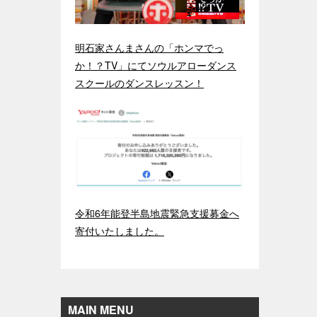
明石家さんまさんの「ホンマでっ
か！？TV」にてソウルアローダンス
スクールのダンスレッスン！
令和6年能登半島地震緊急支援募金へ
寄付いたしました。
MAIN MENU