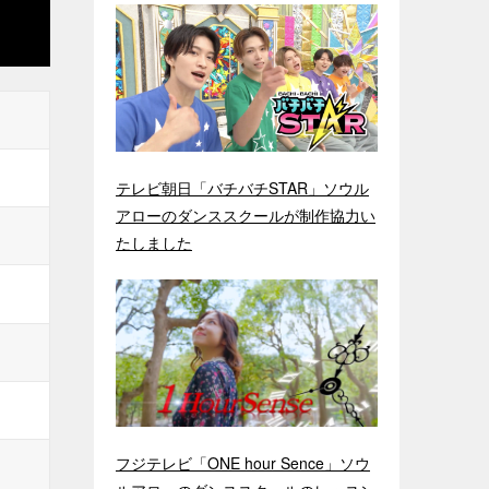
テレビ朝日「バチバチSTAR」ソウル
アローのダンススクールが制作協力い
たしました
フジテレビ「ONE hour Sence」ソウ