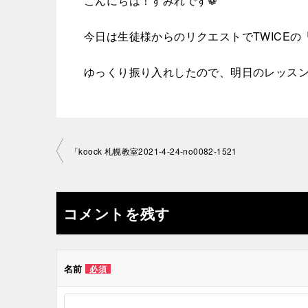
こんにちは！すみれです❁
今日は生徒様からのリクエストでTWICEの「k
ゆっくり振り入れしたので、明日のレッスン
投
「koock 札幌教室2021-4-24-no0082-1521
稿
ナ
コメントを残す
ビ
ゲ
名前
必須
ー