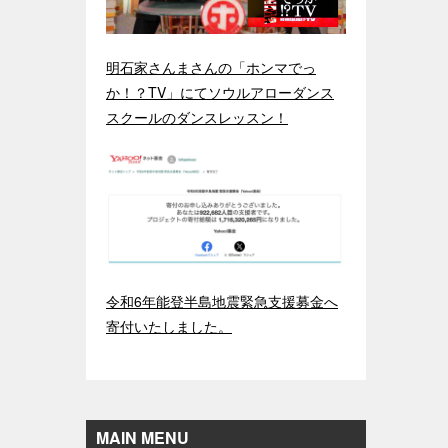
明石家さんまさんの「ホンマでっ
か！？TV」にてソウルアローダンス
スクールのダンスレッスン！
令和6年能登半島地震緊急支援募金へ
寄付いたしました。
MAIN MENU