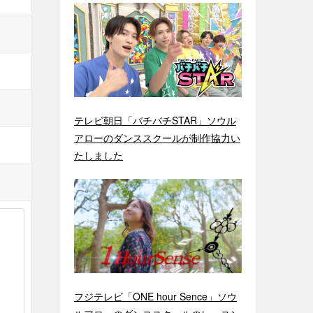
テレビ朝日「バチバチSTAR」ソウル
アローのダンススクールが制作協力い
たしました
フジテレビ「ONE hour Sence」ソウ