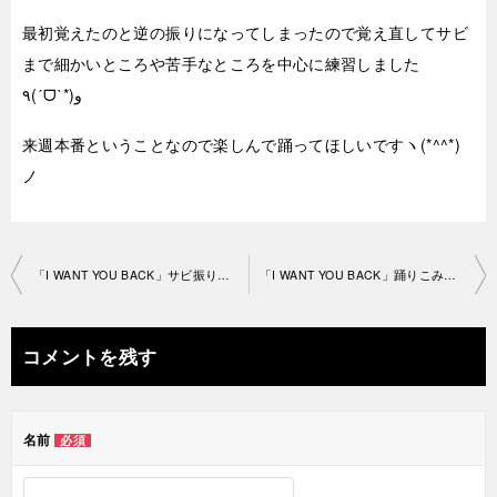
最初覚えたのと逆の振りになってしまったので覚え直してサビ
まで細かいところや苦手なところを中心に練習しました
٩(ˊᗜˋ*)و
来週本番ということなので楽しんで踊ってほしいですヽ(*^^*)
ノ
投
「I WANT YOU BACK」サビ振り入れ 札 幌教室2021-7-01-no0082-1521
「I WANT YOU BACK」踊りこみ②札幌教 室2021-7-03-no0082-1521
稿
ナ
コメントを残す
ビ
ゲ
名前
必須
ー
シ