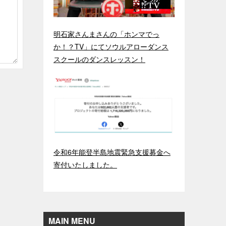
明石家さんまさんの「ホンマでっ
か！？TV」にてソウルアローダンス
スクールのダンスレッスン！
令和6年能登半島地震緊急支援募金へ
寄付いたしました。
MAIN MENU