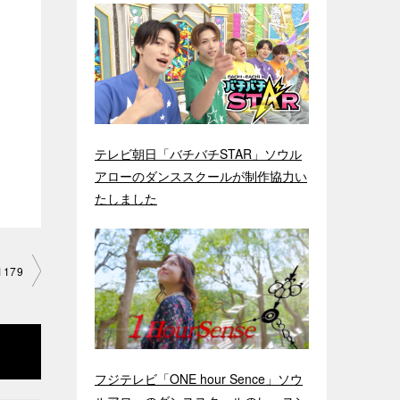
テレビ朝日「バチバチSTAR」ソウル
アローのダンススクールが制作協力い
たしました
179
フジテレビ「ONE hour Sence」ソウ