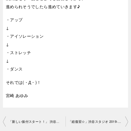
進められそうでしたら進めていきます♪
・アップ
↓
・アイソレーション
↓
・ストレッチ
↓
・ダンス
それでは(・Д・)！
宮崎 あゆみ
投
「新しい振付スタート！」 渋谷スタジオ2019-6-5-no0006-1052
「総復習☆」渋谷スタジオ 2019-6-6-no0006-1196
稿