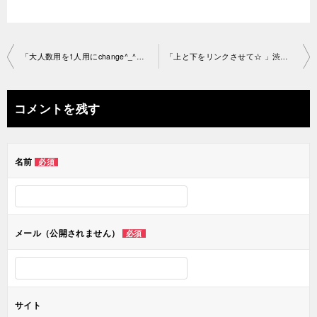
投
「大人数用を1人用にchange^_^」 渋谷スタジオ2018-11-23-no0006-1066
「上と下をリンクさせて☆ 」渋谷スタジオ2018-11-24-no0006-1091
稿
ナ
コメントを残す
ビ
ゲ
名前
必須
ー
シ
ョ
メール（公開されません）
必須
ン
サイト