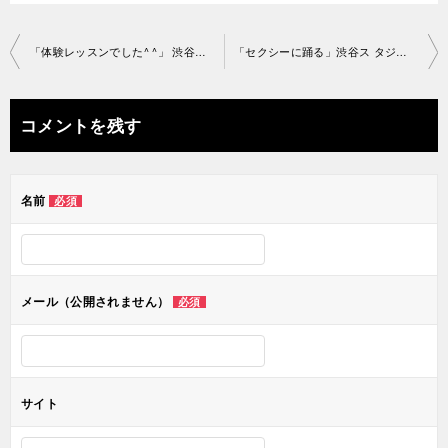
投
「体験レッスンでした^ ^」 渋谷スタジオ2018-12-1-no0006
「セクシーに踊る」渋谷ス タジオ2018-12-1-no0006-1174
稿
ナ
コメントを残す
ビ
ゲ
名前
必須
ー
シ
ョ
メール（公開されません）
必須
ン
サイト