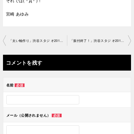
それでは(・Д・)！
宮崎 あゆみ
投
「太い軸作り」渋谷スタジ オ2019-1-25-no0006-1108
「振付終了！」渋谷スタジ オ2019-1-25-no0006-1052
稿
ナ
コメントを残す
ビ
ゲ
名前
必須
ー
シ
ョ
メール（公開されません）
必須
ン