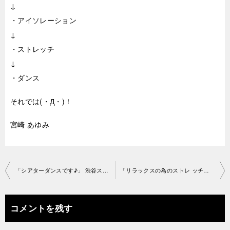
↓
・アイソレーション
↓
・ストレッチ
↓
・ダンス
それでは(・Д・)！
宮崎 あゆみ
投
「シアターダンスです♪」 渋谷スタジオ2019-5-13-no0006-1052
「リラックスの為のストレ ッチ」渋谷スタジオ2019-5-14-no0006-1108
稿
ナ
コメントを残す
ビ