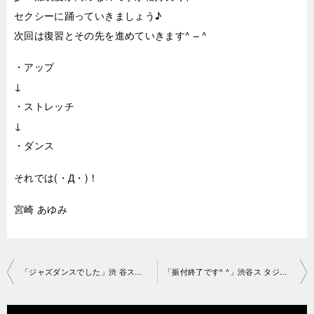
セクシーに踊っていきましょう♪
次回は復習とその先を進めていきます^ – ^
・アップ
↓
・ストレッチ
↓
・ダンス
それでは(・Д・)！
宮崎 あゆみ
投
「ジャズダンスでした」渋 谷スタジオ2019-5-18-no0006-1038
「振付終了です^ ^」渋谷ス タジオ2019-5-20-no0006-1196
稿