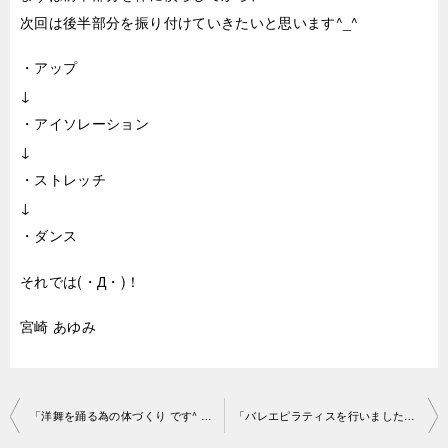
次回は後半部分を振り付けていきたいと思います^_^
・アップ
↓
・アイソレーション
↓
・ストレッチ
↓
・ダンス
それでは(・Д・)！
宮崎 あゆみ
投
「洋舞を踊る為の体づくり です^ ^」渋谷スタジオ2019-2-9-no0006-11 93
「バレエピラティスを行いました〜！」原宿スタジオ2019-2 -18-no0006-1053
稿