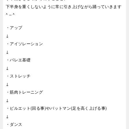
下半身を重くしないように常に引き上げながら踊っていきます
^ – ^
・アップ
↓
・アイソレーション
↓
・バレエ基礎
↓
・ストレッチ
↓
・筋肉トレーニング
↓
・ピルエット(回る事)やバットマン(足を高く上げる事)
↓
・ダンス