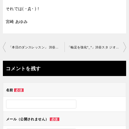
それでは(・Д・)！
宮崎 あゆみ
投
「本日のダンスレッスン」 渋谷スタジオ2019-6-22-no0006-1066
「軸足を強化^_^」渋谷スタ ジオ2019-6-25-no0006-1008
稿
ナ
コメントを残す
ビ
ゲ
名前
必須
ー
シ
ョ
メール（公開されません）
必須
ン