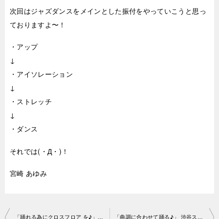
次回はジャズダンスをメインとした振付をやっていこうと思っ
ておりますよ〜！
・アップ
↓
・アイソレーション
↓
・ストレッチ
↓
・ダンス
それでは(・Д・)！
宮崎 あゆみ
投
「踊れる為にクロスフロア を♪」渋谷スタジオ2018-10-19-no0006-1001
「曲調に合わせて踊る♪」 渋谷スタジオ2018-10-20-no0006-1131