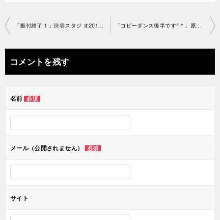
投
「振付終了！」渋谷スタジ オ2019-2-25-no0006-1091
「コピーダンス後半です^ ^ 」原宿スタジオ2019-2-25-no0006-1053
稿
ナ
コメントを残す
ビ
ゲ
名前
必須
ー
シ
ョ
メール（公開されません）
必須
ン
サイト