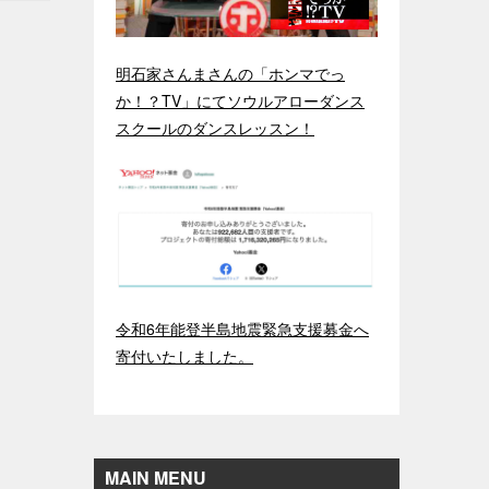
明石家さんまさんの「ホンマでっ
か！？TV」にてソウルアローダンス
スクールのダンスレッスン！
令和6年能登半島地震緊急支援募金へ
寄付いたしました。
MAIN MENU