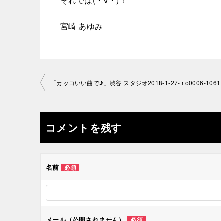
それでは(・∀・)！
宮崎 あゆみ
投
「カッコいい曲で♪」渋谷 スタジオ2018-1-27- no0006-1061
稿
ナ
コメントを残す
ビ
ゲ
名前
必須
ー
シ
メール（公開されません）
必須