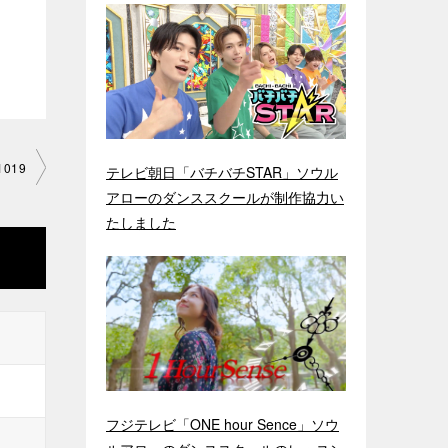
1019
テレビ朝日「バチバチSTAR」ソウル
アローのダンススクールが制作協力い
たしました
フジテレビ「ONE hour Sence」ソウ