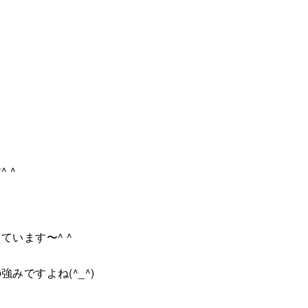
 ^
と
います〜^ ^
みですよね(^_^)