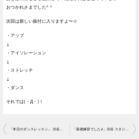
おつかれさまでした^ ^
次回は新しい振付に入りますよ〜☆
・アップ
↓
・アイソレーション
↓
・ストレッチ
↓
・ダンス
それでは(・Д・)！
投
「本日のダンスレッスン」 渋谷スタジオ2019-6-28-no0006-1108
「基礎練習でした♪」渋谷 スタジオ2019-7-6-no0006-1193
稿