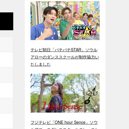
テレビ朝日「バチバチSTAR」ソウル
アローのダンススクールが制作協力い
たしました
フジテレビ「ONE hour Sence」ソウ