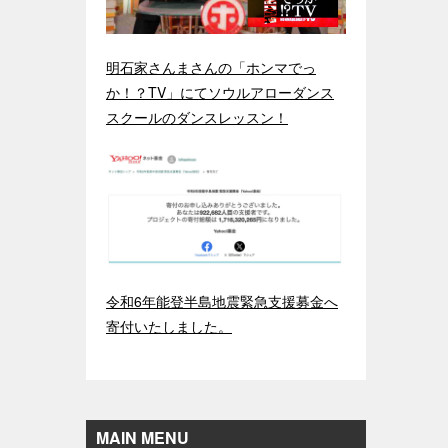
明石家さんまさんの「ホンマでっ
か！？TV」にてソウルアローダンス
スクールのダンスレッスン！
令和6年能登半島地震緊急支援募金へ
寄付いたしました。
MAIN MENU