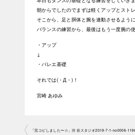
本日もダンスの基礎となる練習をしていきまし
朝からでしたのでまずは軽くアップとスト
そこから、足と胴体と腕を連動させるよう
バランスの練習から、最後はもう一度腕の使
・アップ
↓
・バレエ基礎
それでは(・Д・)！
宮崎 あゆみ
投
「完コピしました〜☆」渋 谷スタジオ2019-7-1-no0006-119