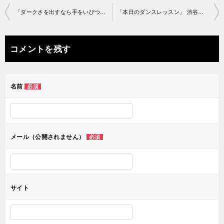
投
「ダークさを出すなら手をいびつに」渋谷スタジオ2018-10-1 2-no0006-1052
「本日のダンスレッスン」 渋谷スタジオ2018-10-12-no0006-1108
稿
ナ
コメントを残す
ビ
ゲ
名前
必須
ー
シ
ョ
メール（公開されません）
必須
ン
サイト