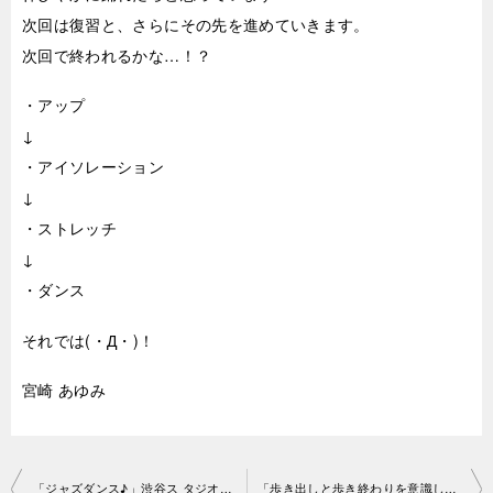
次回は復習と、さらにその先を進めていきます。
次回で終われるかな…！？
・アップ
↓
・アイソレーション
↓
・ストレッチ
↓
・ダンス
それでは(・Д・)！
宮崎 あゆみ
投
「ジャズダンス♪」渋谷ス タジオ2019-4-5-no0006-1052
「歩き出しと歩き終わりを意識して♪」渋谷スタジオ2019-4 -6-no0006-1174