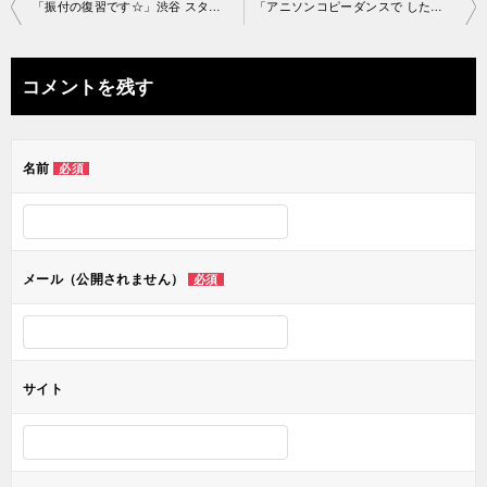
投
「振付の復習です☆」渋谷 スタジオ2019-8-31-no0006-1261
「アニソンコピーダンスで した〜^ ^」渋谷スタジオ2019-9-2- no0006-1165
稿
ナ
コメントを残す
ビ
ゲ
名前
必須
ー
シ
ョ
メール（公開されません）
必須
ン
サイト