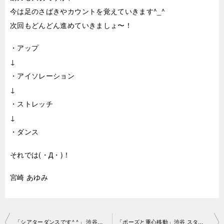
今は足のさばきやカウントを覚えていきます^_^
次回もどんどん進めていきましょ〜！
・アップ
↓
・アイソレーション
↓
・ストレッチ
↓
・ダンス
それでは(・Д・)！
宮崎 あゆみ
投
「シアターダンスです^ ^」 渋谷スタジオ2018-10-14-no0006-1131
「ポーズと重心移動」渋谷 スタジオ2018-10-16-no0006-1162