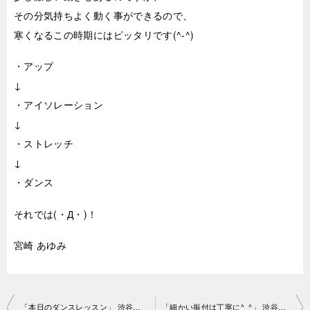
その分気持ちよく動く事ができるので、
寒くなるこの時期にはピッタリです(^-^)
・アップ
↓
・アイソレーション
↓
・ストレッチ
↓
・ダンス
それでは(・Д・)！
宮崎 あゆみ
投
「本日のダンスレッスン」 渋谷スタジオ2018-10-18-no0006-1099
「細かい振付は丁寧に^_^」 渋谷スタジオ2018-10-19-no0006-1071