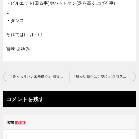
・ピルエット(回る事)やバットマン(足を高く上げる事)
↓
・ダンス
それでは(・Д・)！
宮崎 あゆみ
投
「みっちりバレエ基礎☆」 渋谷スタジオ2019-4-30-no0006-1077
「細かい振付は丁寧に」渋 谷スタジオ2019-5-6-no0006-1131
稿
ナ
コメントを残す
ビ
ゲ
名前
必須
ー
シ