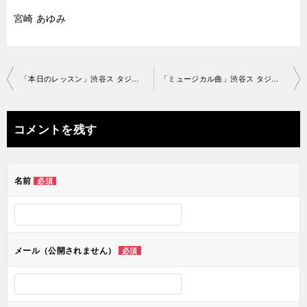
宮崎 あゆみ
投
「本日のレッスン」渋谷ス タジオ2018-3-2-no0006-1038
「ミュージカル曲」渋谷ス タジオ2018-3-5-no0006-1052
稿
ナ
コメントを残す
ビ
ゲ
名前
必須
ー
シ
ョ
メール（公開されません）
必須
ン