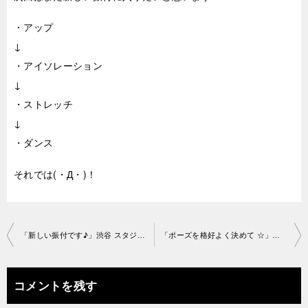
・アップ
↓
・アイソレーション
↓
・ストレッチ
↓
・ダンス
それでは(・Д・)！
投
「新しい振付です♪」渋谷 スタジオ2019-9-18-no0006-1179
「ポーズを格好よく決めて ☆」渋谷スタジオ2019-9-18-no0006-1038
稿
ナ
コメントを残す
ビ