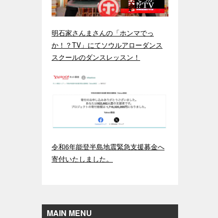
明石家さんまさんの「ホンマでっ
か！？TV」にてソウルアローダンス
スクールのダンスレッスン！
令和6年能登半島地震緊急支援募金へ
寄付いたしました。
MAIN MENU