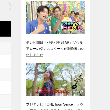
「動きをはっきり見せる為に腹筋を♪」渋谷スタジオ2019-7 -29-no0006-1052
テレビ朝日「バチバチSTAR」ソウル
アローのダンススクールが制作協力い
たしました
フジテレビ「ONE hour Sence」ソウ