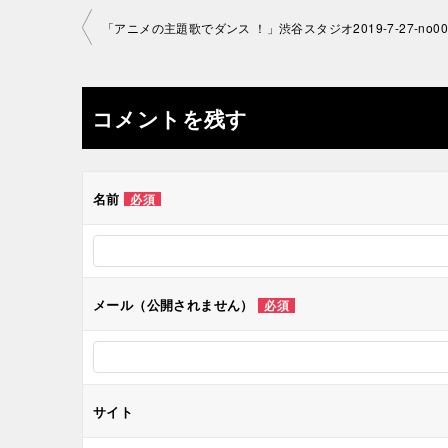
投
「アニメの主題歌でダンス ！」渋谷スタジオ2019-7-27-no000
稿
ナ
コメントを残す
ビ
ゲ
名前
必須
ー
シ
メール（公開されません）
必須
ョ
ン
サイト