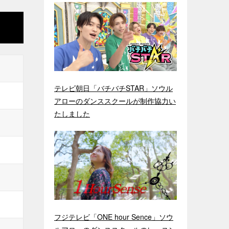
テレビ朝日「バチバチSTAR」ソウル
アローのダンススクールが制作協力い
たしました
フジテレビ「ONE hour Sence」ソウ