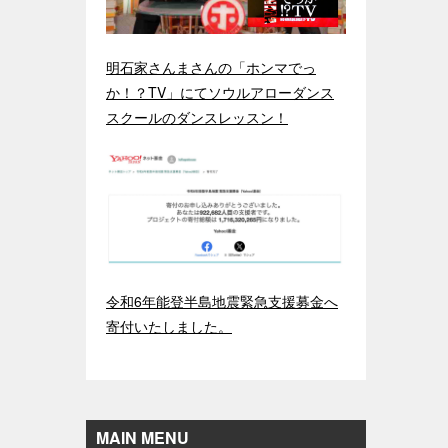
明石家さんまさんの「ホンマでっ
か！？TV」にてソウルアローダンス
スクールのダンスレッスン！
令和6年能登半島地震緊急支援募金へ
寄付いたしました。
MAIN MENU