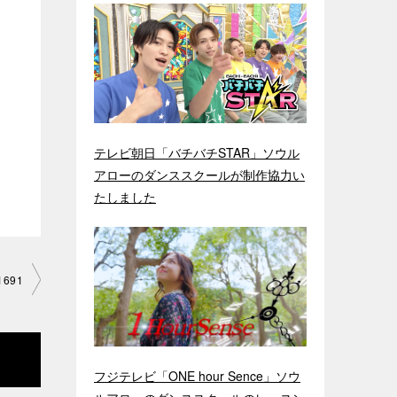
テレビ朝日「バチバチSTAR」ソウル
アローのダンススクールが制作協力い
たしました
691
フジテレビ「ONE hour Sence」ソウ