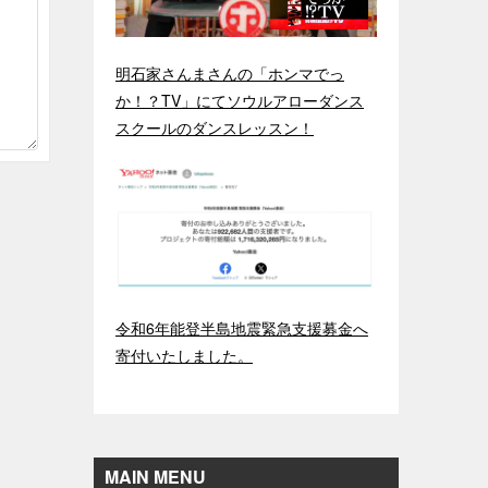
明石家さんまさんの「ホンマでっ
か！？TV」にてソウルアローダンス
スクールのダンスレッスン！
令和6年能登半島地震緊急支援募金へ
寄付いたしました。
MAIN MENU